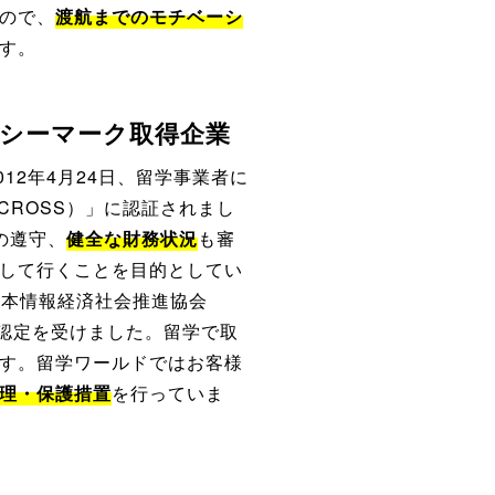
ので、
渡航までのモチベーシ
す。
バシーマーク取得企業
12年4月24日、留学事業者に
CROSS）」に認証されまし
の遵守、
健全な財務状況
も審
して行くことを目的としてい
人日本情報経済社会推進協会
の認定を受けました。留学で取
す。留学ワールドではお客様
理・保護措置
を行っていま