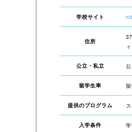
学校サイト
ht
37
住所
ィ
公立・私立
公
留学生率
留
提供のプログラム
ス
入学条件
学