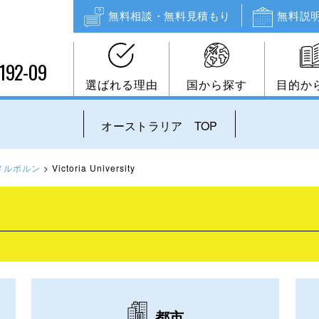
無料相談・無料見積もり
無料説
192-09
選ばれる理由
国から探す
目的か
オーストラリア TOP
メルボルン
>
Victoria University
都市