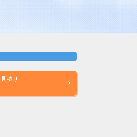
お見積り
談