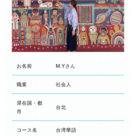
お名前
M.Yさん
職業
社会人
滞在国・都
台北
市
コース名
台湾華語