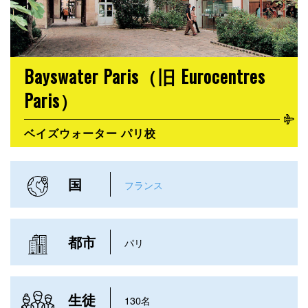
Bayswater Paris（旧 Eurocentres
Paris）
ベイズウォーター パリ校
国
フランス
都市
パリ
生徒
130名