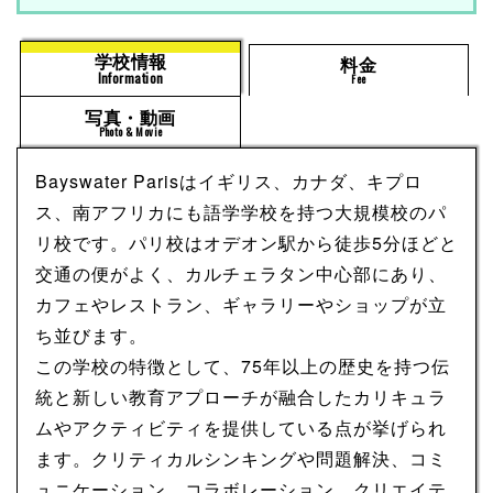
学校情報
料金
Information
Fee
写真・動画
Photo & Movie
Bayswater Parisはイギリス、カナダ、キプロ
ス、南アフリカにも語学学校を持つ大規模校のパ
リ校です。パリ校はオデオン駅から徒歩5分ほどと
交通の便がよく、カルチェラタン中心部にあり、
カフェやレストラン、ギャラリーやショップが立
ち並びます。
この学校の特徴として、75年以上の歴史を持つ伝
統と新しい教育アプローチが融合したカリキュラ
ムやアクティビティを提供している点が挙げられ
ます。クリティカルシンキングや問題解決、コミ
ュニケーション、コラボレーション、クリエイテ