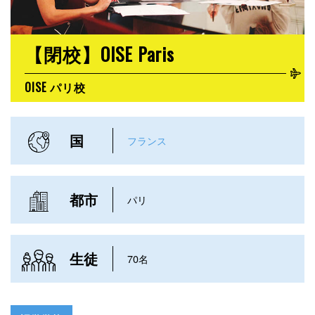
【閉校】OISE Paris
OISE パリ校
国
フランス
都市
パリ
生徒
70名