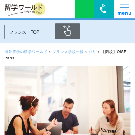
フランス TOP
海外留学の留学ワールド
>
フランス学校一覧
>
パリ
>
【閉校】OISE
Paris