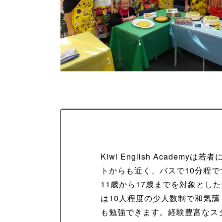
Kiwi English Aca
トからも近く、バスで10分程で
11歳から17歳までを対象と
は10人程度の少人数制で和気
も勉強できます。経験豊富なス