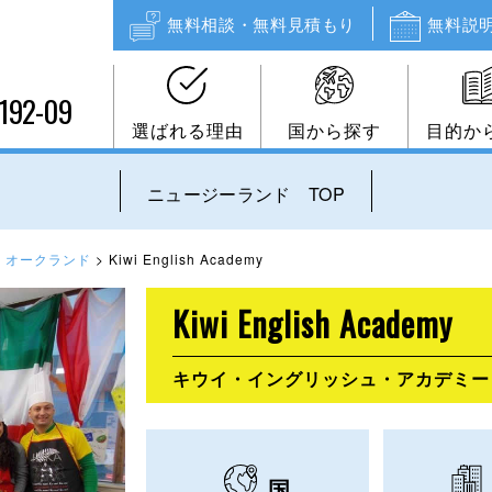
無料相談・無料見積もり
無料説
192-09
選ばれる理由
国から探す
目的か
ニュージーランド TOP
>
オークランド
>
Kiwi English Academy
Kiwi English Academy
キウイ・イングリッシュ・アカデミー
国