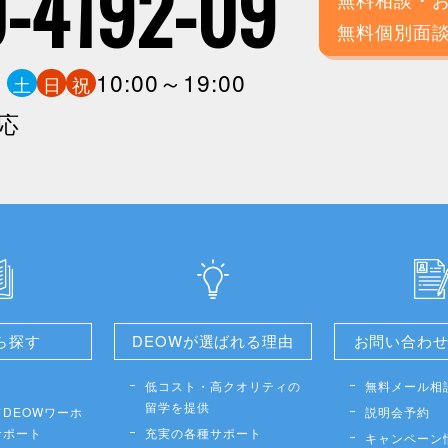
-4192-09
無料個別面
0
10:00～19:00
土
日
祝
応
ら探す
DEOWが選ばれる理由
お問い合わ
低コスト・高クオリティの
無料メール相
留学を提供
DEOWワーホ
説明会予約
サポート
充実の各種サポート
キャンペーン