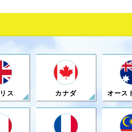
リス
カナダ
オース