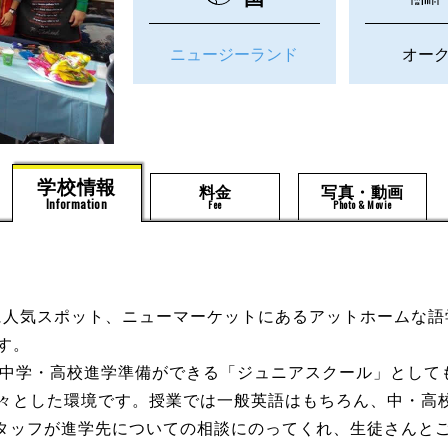
ニュージーランド
オー
学校情報
料金
写真・動画
Information
Fee
Photo & Movie
demyは若者に人気スポット、ニューマーケットにあるアットホー
す。
した中学・高校進学準備ができる「ジュニアスクール」として
藹々とした環境です。授業では一般英語はもちろん、中・高
タッフが進学先についての相談にのってくれ、生徒さんと