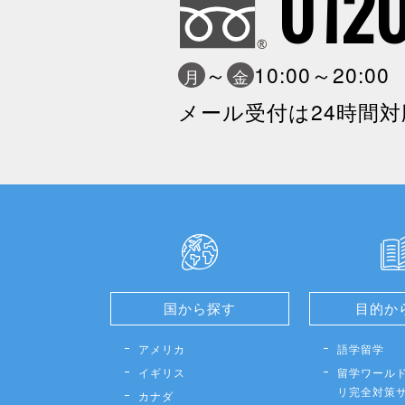
0120
～
10:00～20:0
月
金
メール受付は24時間対
国から探す
目的か
アメリカ
語学留学
イギリス
留学ワールド
リ完全対策
カナダ