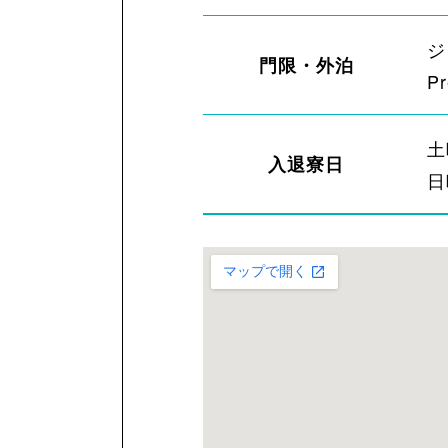
ジ
門限・外泊
P
土
入退寮日
日