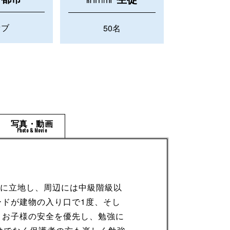
セブ
50名
写真・動画
Photo & Movie
心に立地し、周辺には中級階級以
ドが建物の入り口で1度、そし
。お子様の安全を優先し、勉強に