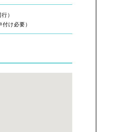
同行）
申付け必要）