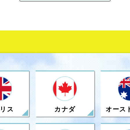
リス
カナダ
オース