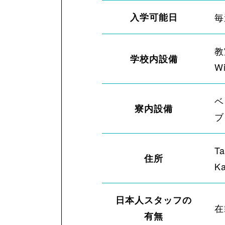
入学可能日
毎
教
学校内設備
W
ベ
寮内設備
ブ
Ta
住所
Ka
日本人スタッフの
在
有無