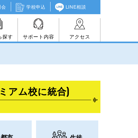
明会
学校申込
LINE相談
ら探す
サポート内容
アクセス
us(プレミアム校に統合)
都市
生徒