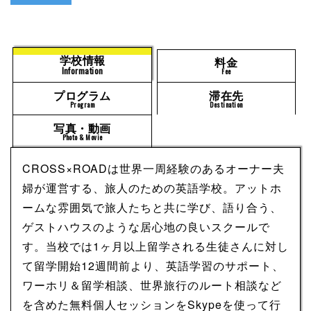
学校情報
料金
Information
Fee
プログラム
滞在先
Program
Destination
写真・動画
Photo & Movie
CROSS×ROADは世界一周経験のあるオーナー夫
婦が運営する、旅人のための英語学校。アットホ
ームな雰囲気で旅人たちと共に学び、語り合う、
ゲストハウスのような居心地の良いスクールで
す。当校では1ヶ月以上留学される生徒さんに対し
て留学開始12週間前より、英語学習のサポート、
ワーホリ＆留学相談、世界旅行のルート相談など
を含めた無料個人セッションをSkypeを使って行