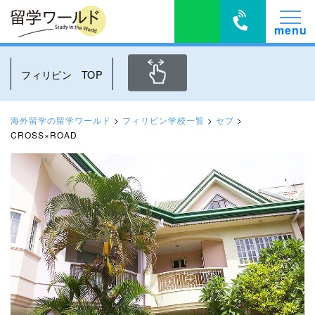
フィリピン TOP
海外留学の留学ワールド
>
フィリピン学校一覧
>
セブ
>
CROSS×ROAD