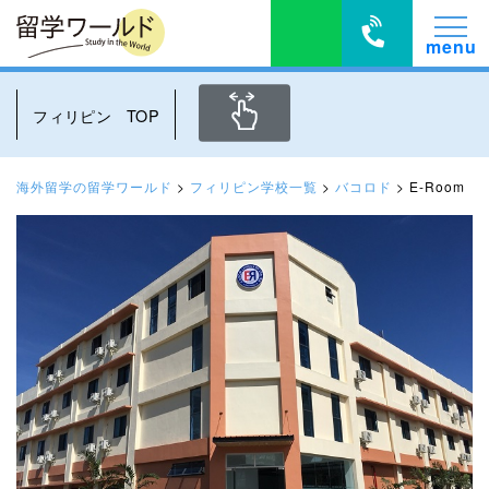
フィリピン TOP
海外留学の留学ワールド
>
フィリピン学校一覧
>
バコロド
>
E-Room