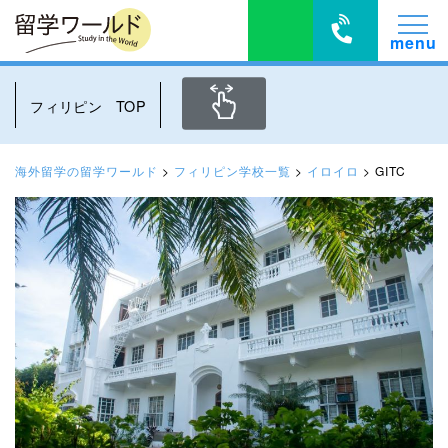
フィリピン TOP
海外留学の留学ワールド
>
フィリピン学校一覧
>
イロイロ
>
GITC