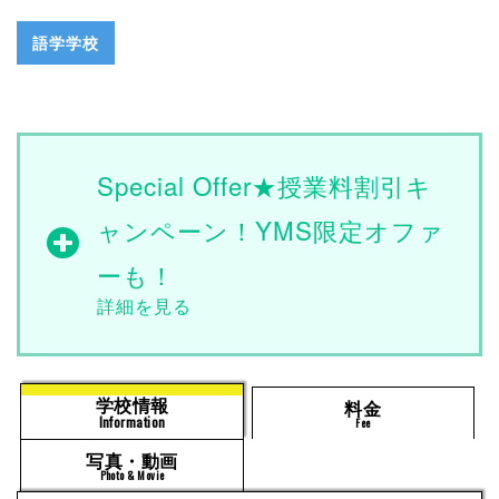
語学学校
Special Offer★授業料割引キ
ャンペーン！YMS限定オファ
ーも！
学校情報
料金
Information
Fee
写真・動画
Photo & Movie