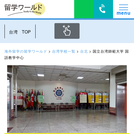
台湾 TOP
海外留学の留学ワールド
>
台湾学校一覧
>
台北
>
国立台湾師範大学 国
語教学中心