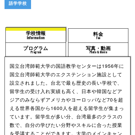
語学学校
学校情報
料金
Information
Fee
プログラム
写真・動画
Program
Photo & Movie
国立台湾師範大学の国語教学センターは1956年に
国立台湾師範大学のエクステンション施設として
設立されました。台北で最も歴史の長い学校で、
留学生の受け入れ実績も高く、日本や韓国などア
ジアのみならずアメリカやヨーロッパなど70を超
える世界各国から1600人を超える留学生が集まっ
ています。留学生が多い分、台湾最多のクラスの
数で、自分の学びたい分野やスキルに合った授業
を受講することができます。大学のメインキャン