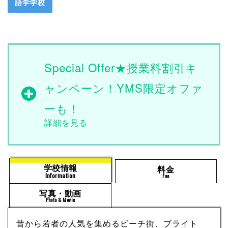
語学学校
Special Offer★授業料割引キ
ャンペーン！YMS限定オファ
ーも！
学校情報
料金
Information
Fee
写真・動画
Photo & Movie
昔から若者の人気を集めるビーチ街、ブライト