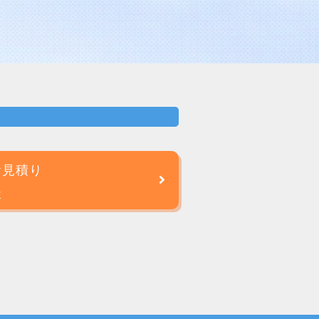
お見積り
談