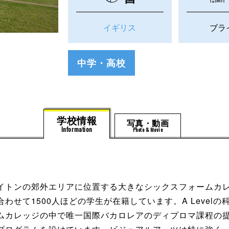
イギリス
ブラ
中学・高校
学校情報
写真・動画
Information
Photo & Movie
トンの郊外エリアに位置する大きなシックスフォームカレッ
わせて1500人ほどの学生が在籍しています。A Levelの
ムカレッジの中で唯一国際バカロレアのディプロマ課程の提