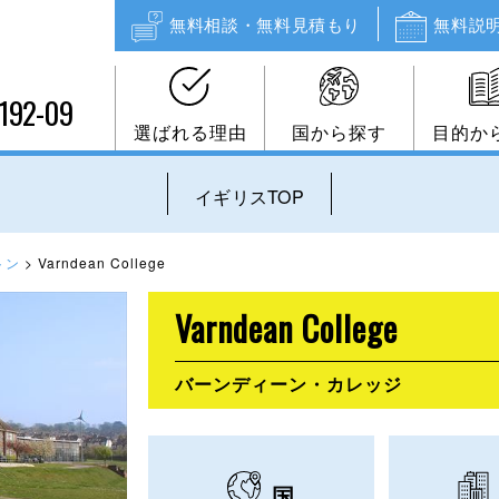
無料相談・無料見積もり
無料説
192-09
選ばれる理由
国から探す
目的か
イギリスTOP
トン
>
Varndean College
Varndean College
バーンディーン・カレッジ
国