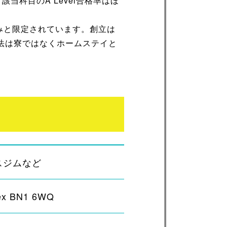
科目のA Level合格率はほ
みと限定されています。創立は
法は寮ではなくホームステイと
スジムなど
sex BN1 6WQ