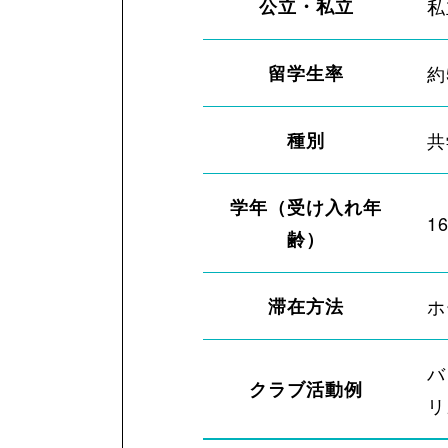
公立・私立
私
留学生率
約
種別
共
学年（受け入れ年
1
齢）
滞在方法
ホ
バ
クラブ活動例
リ