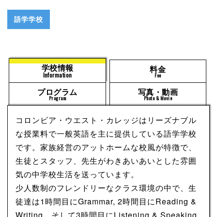
語学学校
学校情報
料金
Information
Fee
プログラム
写真・動画
Program
Photo & Movie
コロンビア・ウエスト・カレッジはリーズナブル
な授業料で一般英語を主に提供している語学学校
です。家族経営のアットホームな校風が特徴で、
生徒とスタッフ、先生がわきあいあいとした雰囲
気の中学校生活を送っています。
少人数制のフレンドリーなクラス環境の中で、生
徒達は1時間目にGrammar, 2時間目にReading &
Writing、そして3時間目にListening & Speaking