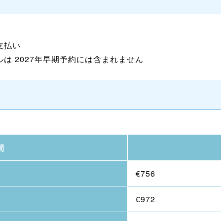
お支払い
タルは 2027年早期予約には含まれません
間
s
€756
s
€972