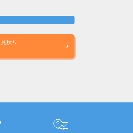
お見積り
談