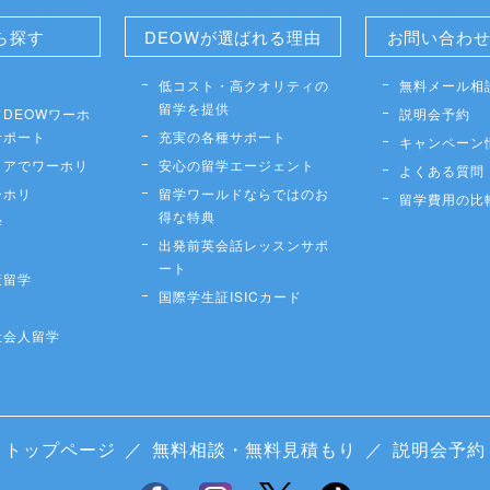
ら探す
DEOWが選ばれる理由
お問い合わ
低コスト・高クオリティの
無料メール相
留学を提供
DEOWワーホ
説明会予約
サポート
充実の各種サポート
キャンペーン
リアでワーホリ
安心の留学エージェント
よくある質問
ーホリ
留学ワールドならではのお
留学費用の比
得な特典
学
出発前英会話レッスンサポ
ート
策留学
国際学生証ISICカード
社会人留学
トップページ
／
無料相談・無料見積もり
／
説明会予約