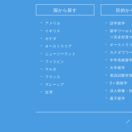
国から探す
目的か
アメリカ
語学留学
イギリス
留学ワールド
リ完全対策
カナダ
オーストラ
オーストラリア
カナダでワ
ニュージーランド
中学高校留
フィリピン
大学留学
マルタ
英語試験対
フランス
2ヶ国留学
マレーシア
法人研修・
台湾
親子留学
／