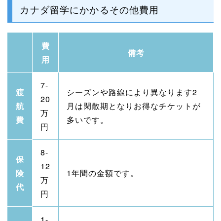
カナダ留学にかかるその他費用
費
備考
用
7-
渡
シーズンや路線により異なります2
20
航
月は閑散期となりお得なチケットが
万
費
多いです。
円
8-
保
12
険
1年間の金額です。
万
代
円
1-