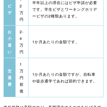
半年以上の滞在にはビザ申請が必要
ビ
2
です。学生ビザとワーキングホリデ
ザ
万
ービザの2種類あります。
円
お
2-
小
4
1か月あたりの金額です。
遣
万
い
円
1
交
万
1か月あたりの金額ですが、自転車
通
円
や徒歩通学であれば節約できます。
費
前
後