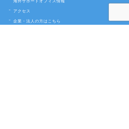
海外サポートオフィス情報
アクセス
企業・法人の方はこちら
採用情報
個人情報保護方針
申込条件書・約款
カスタマーハラスメントに対する行動指針
／
トップページ
／
無料相談・無料見積もり
／
説明会予約
／