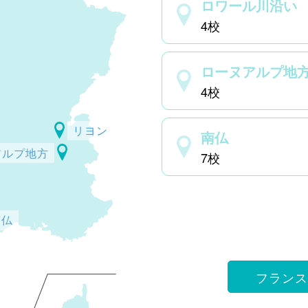
ロワール川沿い
4校
ローヌアルプ地
4校
リヨン
南仏
アルプ地方
7校
南仏
フランス