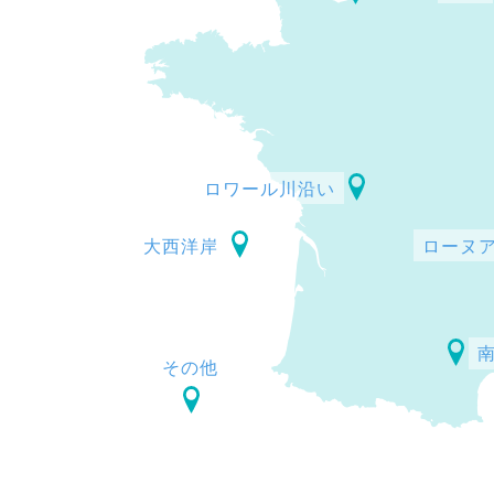
ロワール川沿い
大西洋岸
ローヌ
その他