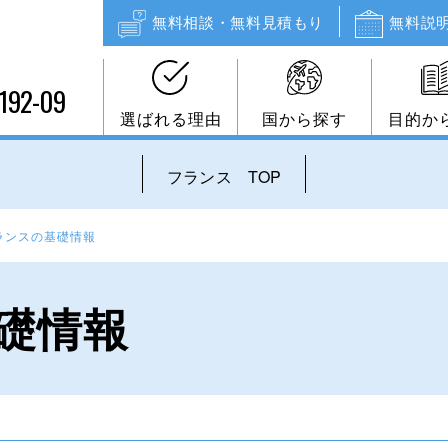
無料相談・無料見積もり
無料説
192-09
選ばれる理由
国から探す
目的か
フランス TOP
ランスの基礎情報
礎情報