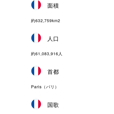
面積
約632,759km2
人口
約61,083,916人
首都
Paris（パリ）
国歌