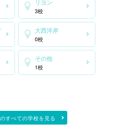
リヨン
3校
方
大西洋岸
0校
その他
1校
のすべての学校を見る