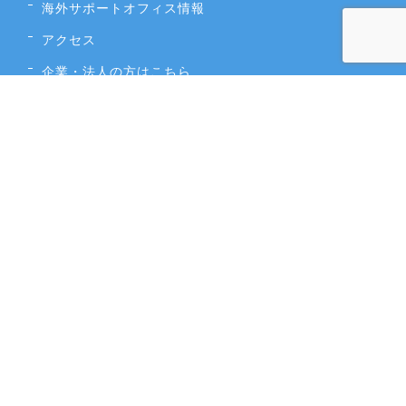
海外サポートオフィス情報
アクセス
企業・法人の方はこちら
採用情報
個人情報保護方針
申込条件書・約款
カスタマーハラスメントに対する行動指針
／
トップページ
／
無料相談・無料見積もり
／
説明会予約
／