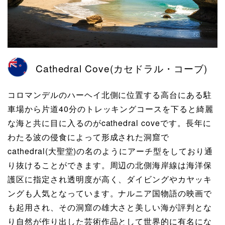
Cathedral Cove(カセドラル・コーブ)
コロマンデルのハーヘイ北側に位置する高台にある駐
車場から片道40分のトレッキングコースを下ると綺麗
な海と共に目に入るのがcathedral coveです。長年に
わたる波の侵食によって形成された洞窟で
cathedral(大聖堂)の名のようにアーチ型をしており通
り抜けることができます。周辺の北側海岸線は海洋保
護区に指定され透明度が高く、ダイビングやカヤッキ
ングも人気となっています。ナルニア国物語の映画で
も起用され、その洞窟の雄大さと美しい海が評判とな
り自然が作り出した芸術作品として世界的に有名にな