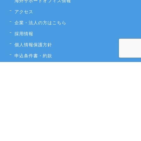
海外サポートオフィス情報
アクセス
企業・法人の方はこちら
採用情報
個人情報保護方針
申込条件書・約款
カスタマーハラスメントに対する行動指針
／
トップページ
／
無料相談・無料見積もり
／
説明会予約
／