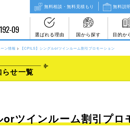
無料相談・無料見積もり
無料説
192-09
選ばれる理由
国から探す
目的か
ペーン情報
>
【CPILS】シングルorツインルーム割引プロモーション
知らせ一覧
グルorツインルーム割引プ