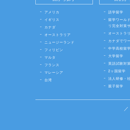
アメリカ
語学留学
イギリス
留学ワールド
リ完全対策
カナダ
オーストラ
オーストラリア
カナダでワ
ニュージーランド
中学高校留
フィリピン
大学留学
マルタ
英語試験対
フランス
2ヶ国留学
マレーシア
法人研修・
台湾
親子留学
／