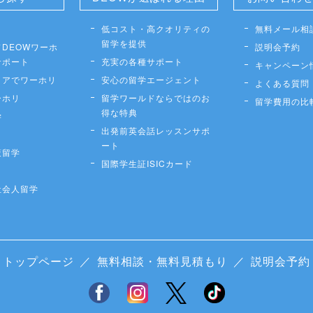
低コスト・高クオリティの
無料メール相
留学を提供
DEOWワーホ
説明会予約
サポート
充実の各種サポート
キャンペーン
リアでワーホリ
安心の留学エージェント
よくある質問
ーホリ
留学ワールドならではのお
留学費用の比
得な特典
学
出発前英会話レッスンサポ
ート
策留学
国際学生証ISICカード
社会人留学
トップページ
／
無料相談・無料見積もり
／
説明会予約