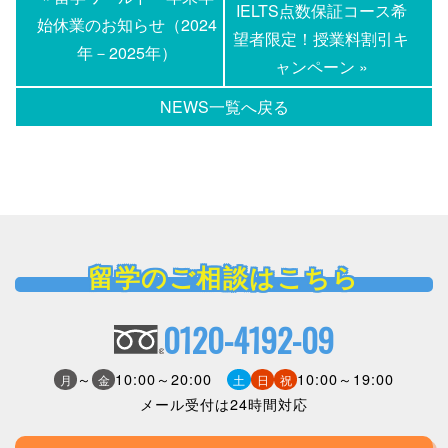
IELTS点数保証コース希
始休業のお知らせ（2024
望者限定！授業料割引キ
年－2025年）
ャンペーン »
NEWS一覧へ戻る
留学のご相談はこちら
0120-4192-09
～
10:00～20:00
10:00～19:00
月
金
土
日
祝
メール受付は24時間対応