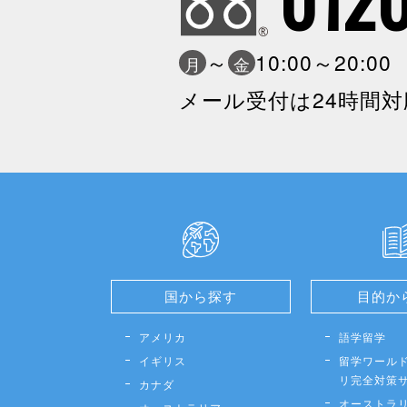
～
10:00～20:0
月
金
メール受付は24時間対
国から探す
目的か
アメリカ
語学留学
イギリス
留学ワールド
リ完全対策
カナダ
オーストラ