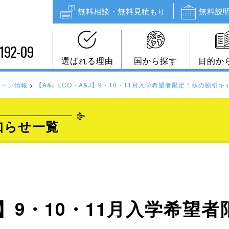
無料相談・無料見積もり
無料説
192-09
選ばれる理由
国から探す
目的か
ペーン情報
>
【A&J ECO・A&J】9・10・11月入学希望者限定！秋の割引
知らせ一覧
&J】9・10・11月入学希