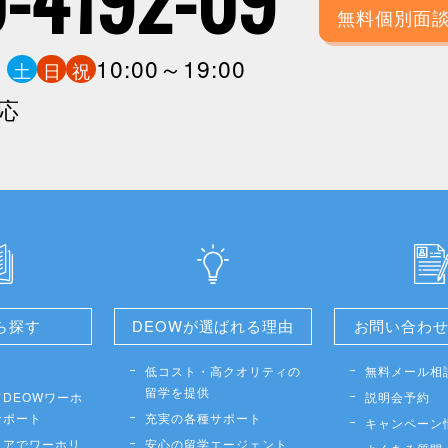
無料個別面
0
10:00～19:00
土
日
祝
応
ら探す
DEOWが選ばれる理由
お問い合わ
低コスト・高クオリティの
無料メール相
留学を提供
DEOWワーホ
説明会予約
サポート
充実の各種サポート
キャンペーン
リアでワーホリ
安心の留学エージェント