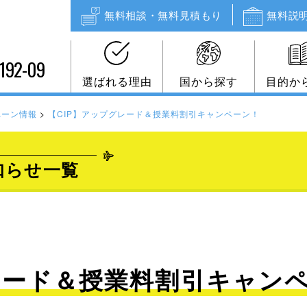
無料相談・無料見積もり
無料説
192-09
選ばれる理由
国から探す
目的か
ペーン情報
>
【CIP】アップグレード＆授業料割引キャンペーン！
知らせ一覧
レード＆授業料割引キャン