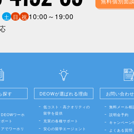
無料個別面
0
10:00～19:00
土
日
祝
応
ら探す
DEOWが選ばれる理由
お問い合わ
低コスト・高クオリティの
無料メール相
留学を提供
DEOWワーホ
説明会予約
サポート
充実の各種サポート
キャンペーン
リアでワーホリ
安心の留学エージェント
よくある質問