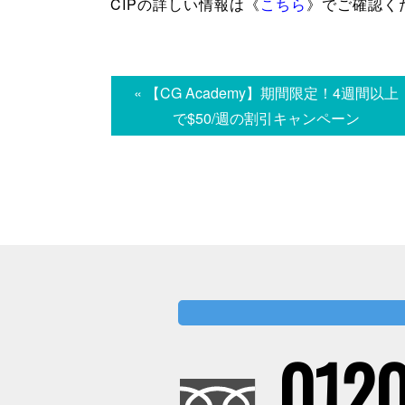
CIPの詳しい情報は《
こちら
》でご確認く
« 【CG Academy】期間限定！4週間以上
で$50/週の割引キャンペーン
0120