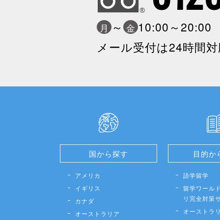
～
10:00～20:0
月
金
メール受付は24時間対
国から探す
目的か
アメリカ
語学留学
イギリス
留学ワールド
リ完全対策
カナダ
オーストラ
オーストラリア