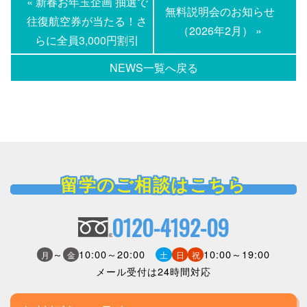
« 新春お年玉企画 抽選で
無料説明会のお知らせ
往復航空券が当たる！さ
（2026年2月） »
らに全員3,000円割引
NEWS一覧へ戻る
留学のご相談はこちら
0120-4192-09
～
10:00～20:00
10:00～19:00
月
金
土
日
祝
メール受付は24時間対応