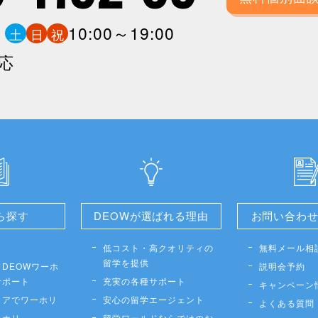
0
10:00～19:00
土
日
祝
応
ら探す
DEOWが選ばれる理由
お問い合わ
低コスト・高クオリティの
無料メール相
留学を提供
DEOWワーホ
説明会予約
サポート
充実の各種サポート
キャンペーン
リアでワーホリ
安心の留学エージェント
よくある質問
ーホリ
留学ワールドならではのお