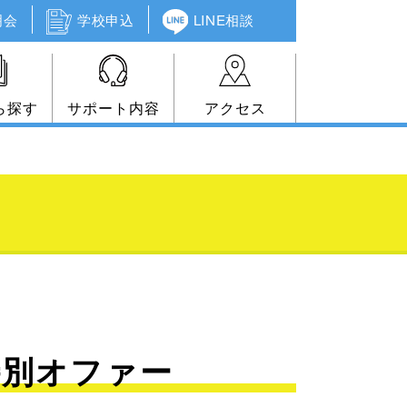
明会
学校申込
LINE相談
ら探す
サポート内容
アクセス
定！特別オファー