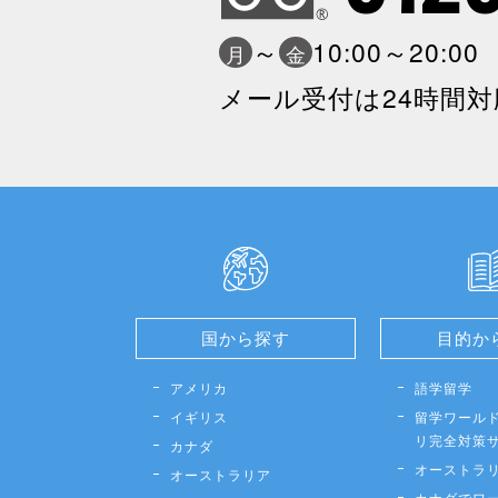
～
10:00～20:0
月
金
メール受付は24時間対
国から探す
目的か
アメリカ
語学留学
イギリス
留学ワールド
リ完全対策
カナダ
オーストラ
オーストラリア
カナダでワ