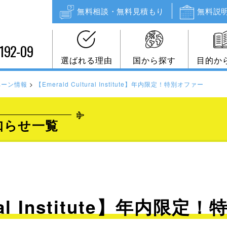
無料相談・無料見積もり
無料説
192-09
選ばれる理由
国から探す
目的か
ペーン情報
>
【Emerald Cultural Institute】年内限定！特別オファー
知らせ一覧
ural Institute】年内限