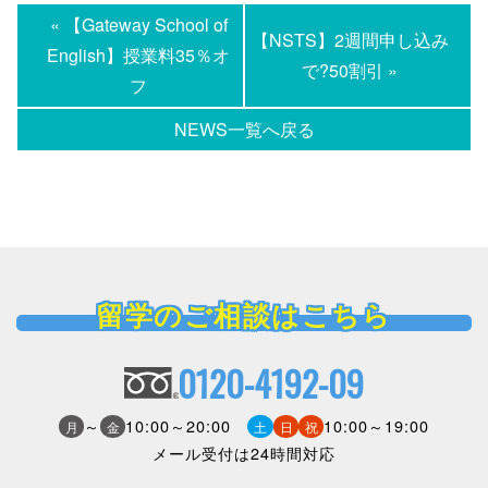
« 【Gateway School of
【NSTS】2週間申し込み
English】授業料35％オ
で?50割引 »
フ
NEWS一覧へ戻る
留学のご相談はこちら
0120-4192-09
～
10:00～20:00
10:00～19:00
月
金
土
日
祝
メール受付は24時間対応