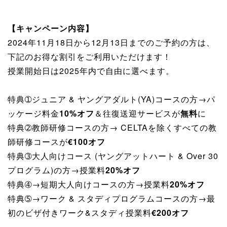
【キャンペーン内容】
2024年11月18日から12月13日までのご予約の方は、
下記のお得な割引をご利用いただけます！
授業開始日は2025年内で自由に選べます。
特典➀ジュニア & ヤングアダルト(YA)コースの方→パ
ッケージ料金
10%オフ
＆往復送迎サービスが
無料
に
特典➁教師研修コースの方→ CELTAを除くすべての教
師研修コースが
€100オフ
特典➂大人向けコース (ヤングアットハート & Over 30
プログラム)の方→授業料
20%オフ
特典➃→短期大人向けコースの方→授業料
20%オフ
特典➄→ワーク & スタディプログラムコースの方→最
初のビザ付きワーク&スタディ授業料
€200オフ