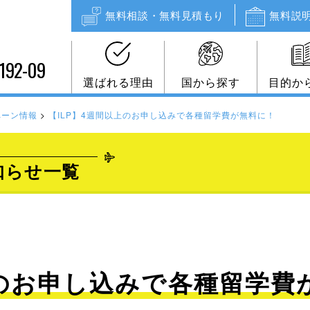
無料相談・無料見積もり
無料説
192-09
選ばれる理由
国から探す
目的か
ペーン情報
>
【ILP】4週間以上のお申し込みで各種留学費が無料に！
知らせ一覧
上のお申し込みで各種留学費