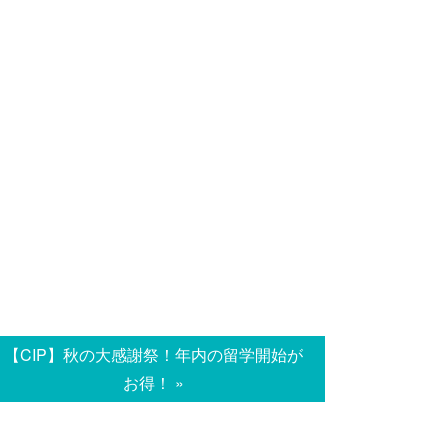
【CIP】秋の大感謝祭！年内の留学開始が
お得！ »