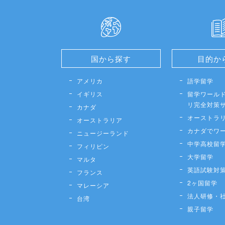
国から探す
目的か
アメリカ
語学留学
イギリス
留学ワールド
リ完全対策
カナダ
オーストラ
オーストラリア
カナダでワ
ニュージーランド
中学高校留
フィリピン
大学留学
マルタ
英語試験対
フランス
2ヶ国留学
マレーシア
法人研修・
台湾
親子留学