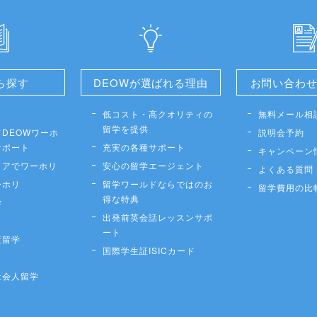
ら探す
DEOWが選ばれる理由
お問い合わ
低コスト・高クオリティの
無料メール相
留学を提供
DEOWワーホ
説明会予約
サポート
充実の各種サポート
キャンペーン
リアでワーホリ
安心の留学エージェント
よくある質問
ーホリ
留学ワールドならではのお
留学費用の比
得な特典
学
出発前英会話レッスンサポ
ート
策留学
国際学生証ISICカード
社会人留学