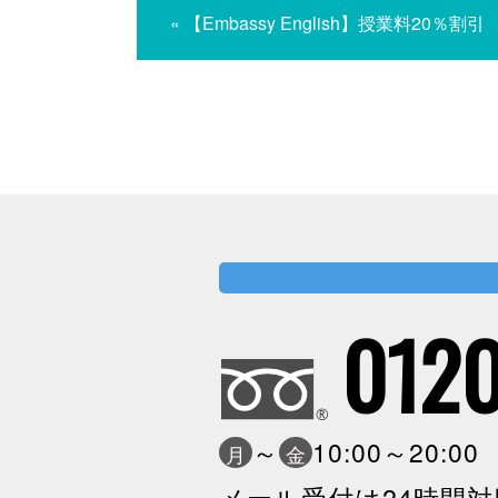
« 【Embassy English】授業料20％割引
0120
～
10:00～20:0
月
金
メール受付は24時間対