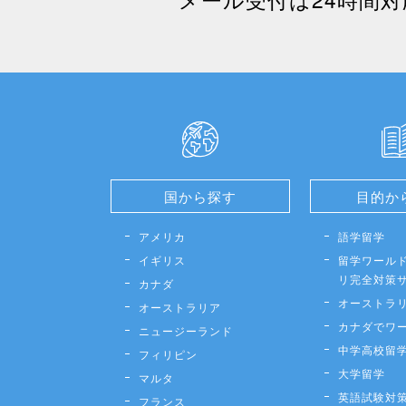
国から探す
目的か
アメリカ
語学留学
イギリス
留学ワールド
リ完全対策
カナダ
オーストラ
オーストラリア
カナダでワ
ニュージーランド
中学高校留
フィリピン
大学留学
マルタ
英語試験対
フランス