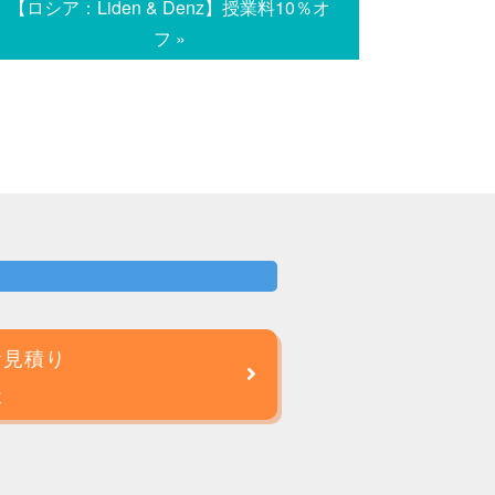
【ロシア：Liden & Denz】授業料10％オ
フ »
お見積り
談