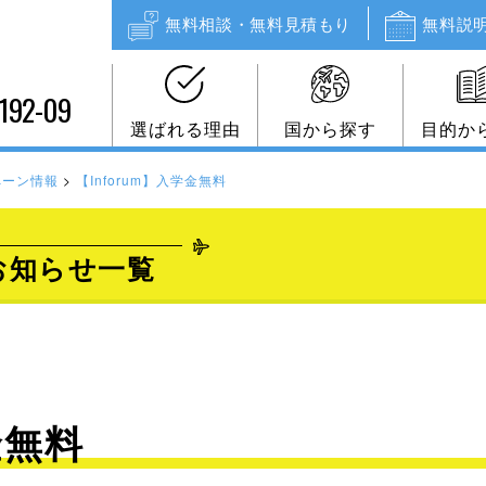
無料相談・無料見積もり
無料説
192-09
選ばれる理由
国から探す
目的か
ペーン情報
>
【Inforum】入学金無料
お知らせ一覧
金無料