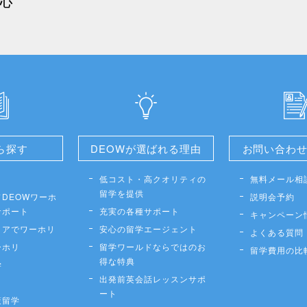
ら探す
DEOWが選ばれる理由
お問い合わ
低コスト・高クオリティの
無料メール相
留学を提供
DEOWワーホ
説明会予約
サポート
充実の各種サポート
キャンペーン
リアでワーホリ
安心の留学エージェント
よくある質問
ーホリ
留学ワールドならではのお
留学費用の比
得な特典
学
出発前英会話レッスンサポ
ート
策留学