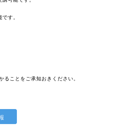
能です。
かかることをご承知おきください。
報