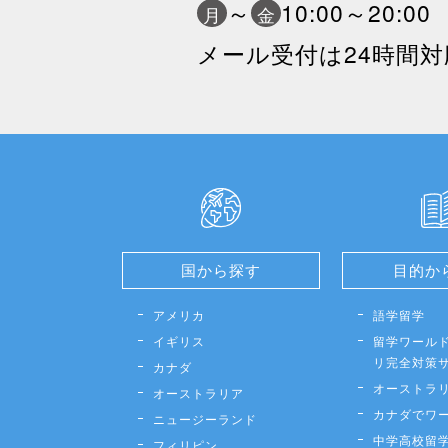
～
10:00～20:0
月
金
メール受付は24時間対
国から探す
目的か
アメリカ
語学留学
イギリス
留学ワールド
リ完全対策
カナダ
オーストラ
オーストラリア
カナダでワ
ニュージーランド
中学高校留
フィリピン