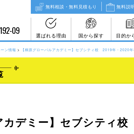
無料相談・無料見積もり
無料説
192-09
選ばれる理由
国から探す
目的か
ペーン情報
>
【桐原グローバルアカデミー】セブシティ校 2019年・2020
覧
カデミー】セブシティ校 20