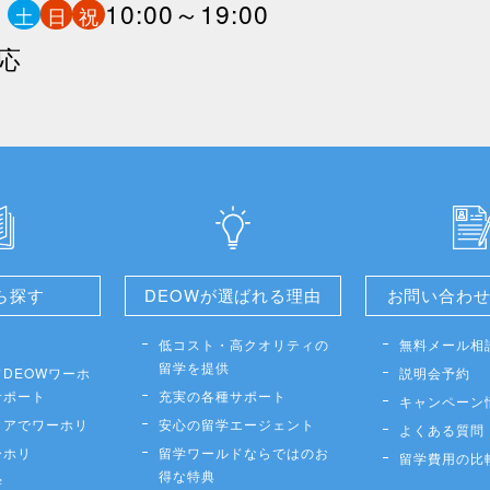
0
10:00～19:00
土
日
祝
応
ら探す
DEOWが選ばれる理由
お問い合わ
低コスト・高クオリティの
無料メール相
留学を提供
DEOWワーホ
説明会予約
サポート
充実の各種サポート
キャンペーン
リアでワーホリ
安心の留学エージェント
よくある質問
ーホリ
留学ワールドならではのお
留学費用の比
得な特典
学