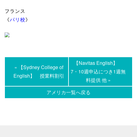
フランス
《
パリ校
》
【Navitas English】
« 【Sydney College of
7・10週申込につき1週無
English】 授業料割引
料提供 他 »
アメリカ一覧へ戻る