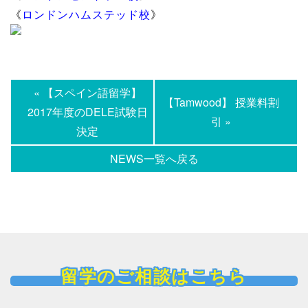
《
ロンドンハムステッド校
》
« 【スペイン語留学】
【Tamwood】 授業料割
2017年度のDELE試験日
引 »
決定
NEWS一覧へ戻る
留学のご相談はこちら