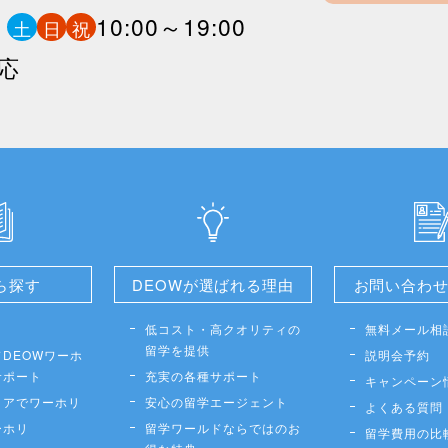
0
10:00～19:00
土
日
祝
応
ら探す
DEOWが選ばれる理由
お問い合わ
低コスト・高クオリティの
無料メール相
留学を提供
DEOWワーホ
説明会予約
サポート
充実の各種サポート
キャンペーン
リアでワーホリ
安心の留学エージェント
よくある質問
ーホリ
留学ワールドならではのお
留学費用の比