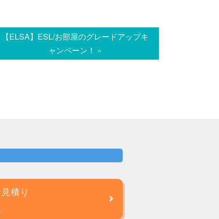
【ELSA】ESL/お部屋のグレードアップキ
ャンペーン！ »
お見積り
談