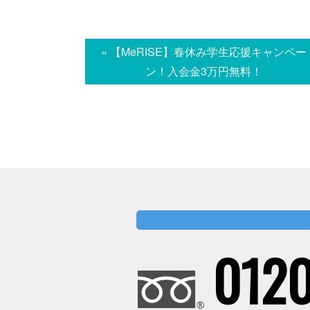
« 【MeRISE】春休み学生応援キャンペー
ン！入会金3万円無料！
0120