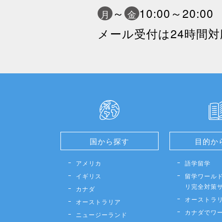
～
10:00～20:0
月
金
メール受付は24時間対
国から探す
目的か
アメリカ
語学留学
イギリス
留学ワールド
リ完全対策
カナダ
オーストラ
オーストラリア
カナダでワ
ニュージーランド