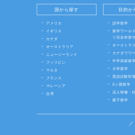
国から探す
目的か
アメリカ
語学留学
イギリス
留学ワールド
リ完全対策
カナダ
オーストラ
オーストラリア
カナダでワ
ニュージーランド
中学高校留
フィリピン
大学留学
マルタ
英語試験対
フランス
2ヶ国留学
マレーシア
法人研修・
台湾
親子留学
／