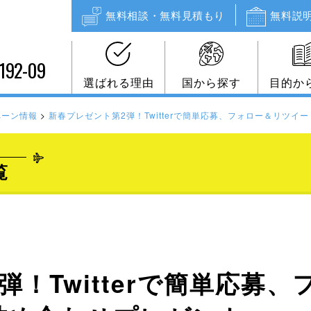
無料相談・無料見積もり
無料説
192-09
選ばれる理由
国から探す
目的か
ペーン情報
>
新春プレゼント第2弾！Twitterで簡単応募、フォロー＆リツ
覧
弾！Twitterで簡単応募