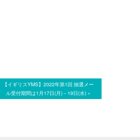
【イギリスYMS】2022年第1回 抽選メー
ル受付期間は1月17日(月)－19日(水) »