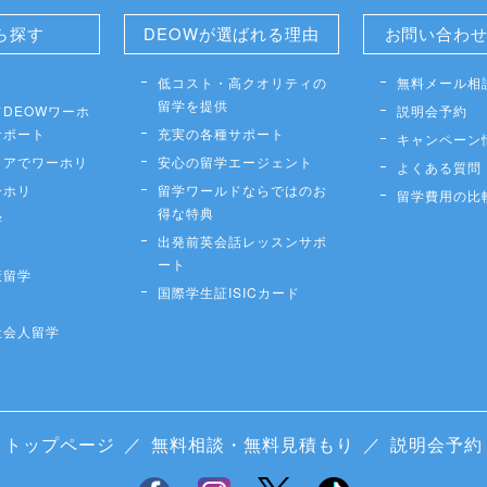
ら探す
DEOWが選ばれる理由
お問い合わ
低コスト・高クオリティの
無料メール相
留学を提供
DEOWワーホ
説明会予約
サポート
充実の各種サポート
キャンペーン
リアでワーホリ
安心の留学エージェント
よくある質問
ーホリ
留学ワールドならではのお
留学費用の比
得な特典
学
出発前英会話レッスンサポ
ート
策留学
国際学生証ISICカード
社会人留学
トップページ
／
無料相談・無料見積もり
／
説明会予約