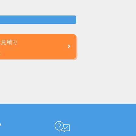
お見積り
談