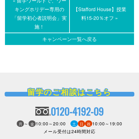
« 留学ワールドで、ワー
キングホリデー専用の
【Stafford House】授業
「留学初心者説明会」実
料15-20％オフ »
施！
キャンペーン一覧へ戻る
留学のご相談はこちら
0120-4192-09
～
10:00～20:00
10:00～19:00
月
金
土
日
祝
メール受付は24時間対応