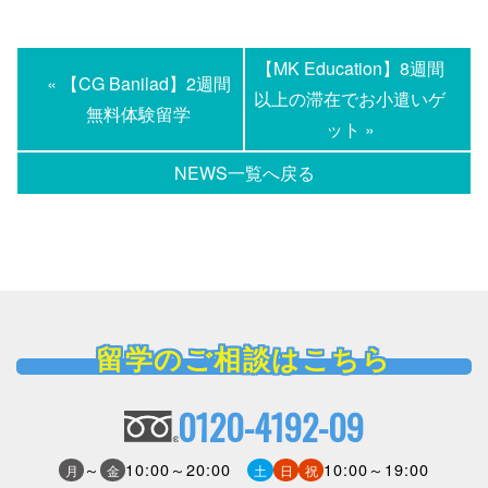
【MK Education】8週間
« 【CG Banilad】2週間
以上の滞在でお小遣いゲ
無料体験留学
ット »
NEWS一覧へ戻る
留学のご相談はこちら
0120-4192-09
～
10:00～20:00
10:00～19:00
月
金
土
日
祝