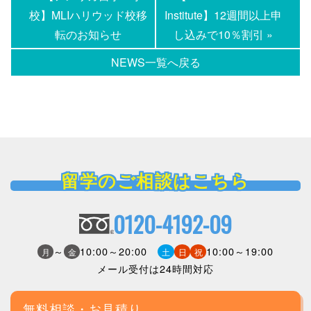
校】MLIハリウッド校移
Institute】12週間以上申
転のお知らせ
し込みで10％割引 »
NEWS一覧へ戻る
留学のご相談はこちら
0120-4192-09
～
10:00～20:00
10:00～19:00
月
金
土
日
祝
メール受付は24時間対応
無料相談・お見積り