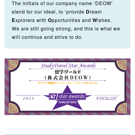
The initials of our company name ‘DEOW’
stand for our ideal, to ‘provide
D
ream
E
xplorers with
O
pportunities and
W
ishes.
We are still going strong, and this is what we
will continue and strive to do.