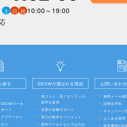
0
10:00～19:00
土
日
祝
応
ら探す
DEOWが選ばれる理由
お問い合わ
低コスト・高クオリティの
無料メール相
留学を提供
DEOWワーホ
説明会予約
サポート
充実の各種サポート
キャンペーン
リアでワーホリ
安心の留学エージェント
よくある質問
ーホリ
留学ワールドならではのお
留学費用の比