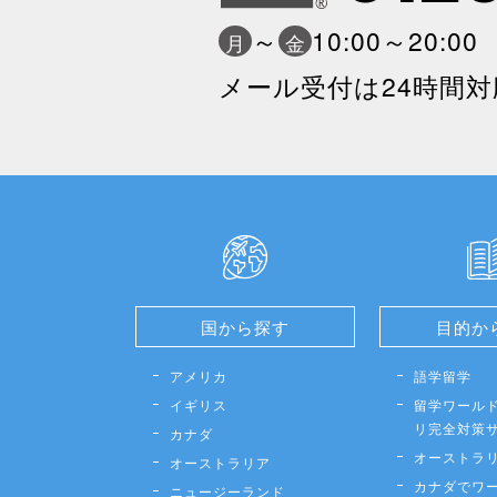
～
10:00～20:0
月
金
メール受付は24時間対
国から探す
目的か
アメリカ
語学留学
イギリス
留学ワールド
リ完全対策
カナダ
オーストラ
オーストラリア
カナダでワ
ニュージーランド