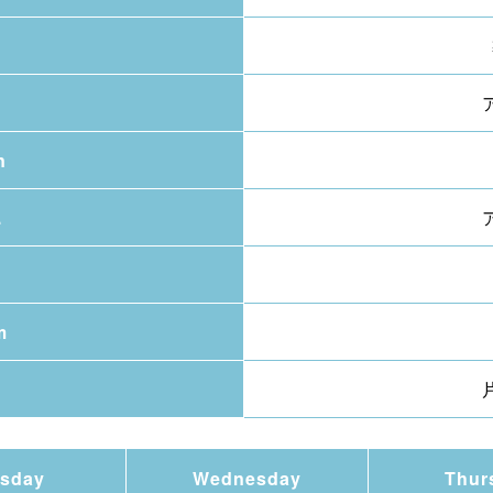
n
.
m
sday
Wednesday
Thur