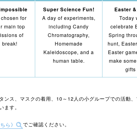
 Impossible
Super Science Fun!
Easter &
 chosen for
A day of experiments,
Today 
ur main top
including Candy
celebrate 
issions of
Chromatography,
Spring thr
g break!
Homemade
hunt, Easter
Kaleidoscope, and a
Easter game
human table.
make some 
gifts
タンス、マスクの着用、10～12人の小グループでの活動
います。
こちら》
でご確認ください。