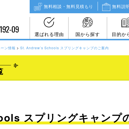
無料相談・無料見積もり
無料説
192-09
選ばれる理由
国から探す
目的か
ペーン情報
>
St. Andrew’s Schools スプリングキャンプのご案内
覧
 Schools スプリングキャン