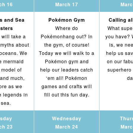
ch 16
March 17
Marc
s and Sea
Pokémon Gym
Calling a
sters
Where do
What supe
will take a
Pokémonhang out? In
you have? 
n myths about
the gym, of course!
is, we ne
r oceans. We
Today we will walk to a
help us sa
ke mermaid
Pokémon gym and
on our fab
a model of
help our leaders catch
superhero
 and much,
‘em all! Pokémon
da
re as we
games and crafts will
e legends in
fill out this fun day.
 sea.
sday
Wednesday
Thur
ch 23
March 24
Marc