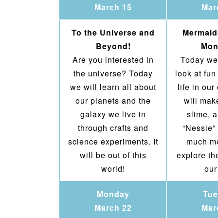
March 15
Mar
To the Universe and
Mermaid
Beyond!
Mon
Are you interested in
Today we 
the universe? Today
look at fu
we will learn all about
life in ou
our planets and the
will ma
galaxy we live in
slime, 
through crafts and
“Nessie”
science experiments. It
much mo
will be out of this
explore th
world!
our
Monday
Tue
March 22
Mar