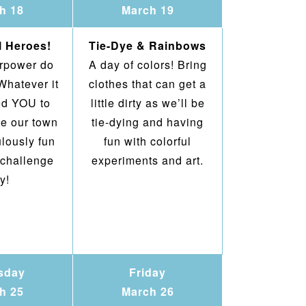
h 18
March 19
ll Heroes!
Tie-Dye & Rainbows
rpower do
A day of colors! Bring
Whatever it
clothes that can get a
ed YOU to
little dirty as we’ll be
ve our town
tie-dying and having
ulously fun
fun with colorful
 challenge
experiments and art.
y!
sday
Friday
h 25
March 26