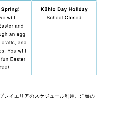
 Spring!
Kūhio Day Holiday
we will
School Closed
Easter and
ough an egg
 crafts, and
s. You will
fun Easter
 too!
、プレイエリアのスケジュール利用、消毒の