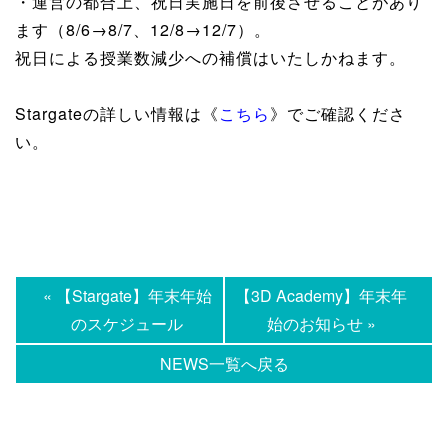
・運営の都合上、祝日実施日を前後させることがあり
ます（8/6→8/7、12/8→12/7）。
祝日による授業数減少への補償はいたしかねます。
Stargateの詳しい情報は《
こちら
》でご確認くださ
い。
« 【Stargate】年末年始
【3D Academy】年末年
のスケジュール
始のお知らせ »
NEWS一覧へ戻る