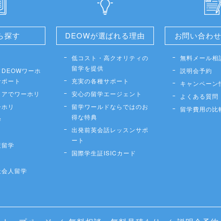
ら探す
DEOWが選ばれる理由
お問い合わ
低コスト・高クオリティの
無料メール相
留学を提供
DEOWワーホ
説明会予約
サポート
充実の各種サポート
キャンペーン
リアでワーホリ
安心の留学エージェント
よくある質問
ーホリ
留学ワールドならではのお
留学費用の比
得な特典
学
出発前英会話レッスンサポ
ート
策留学
国際学生証ISICカード
社会人留学