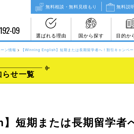
無料相談・無料見積もり
無料説
192-09
選ばれる理由
国から探す
目的か
ペーン情報
>
【Winning English】短期または長期留学者へ！割引キャンペ
知らせ一覧
nglish】短期または長期留