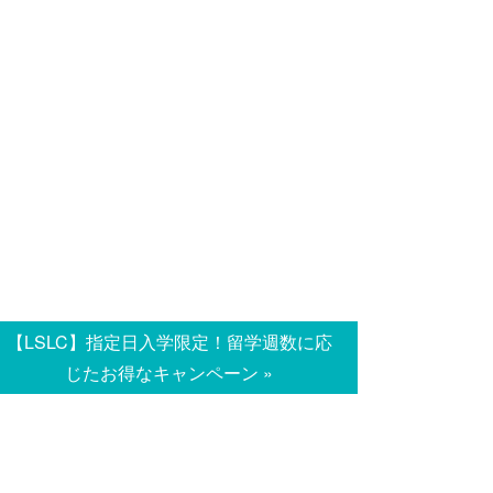
【LSLC】指定日入学限定！留学週数に応
じたお得なキャンペーン »