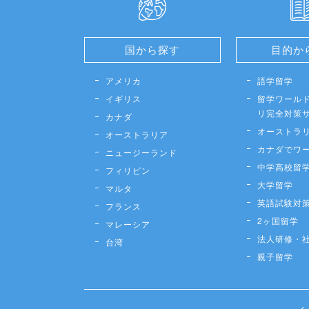
国から探す
目的か
アメリカ
語学留学
イギリス
留学ワールド
リ完全対策
カナダ
オーストラ
オーストラリア
カナダでワ
ニュージーランド
中学高校留
フィリピン
大学留学
マルタ
英語試験対
フランス
2ヶ国留学
マレーシア
法人研修・
台湾
親子留学