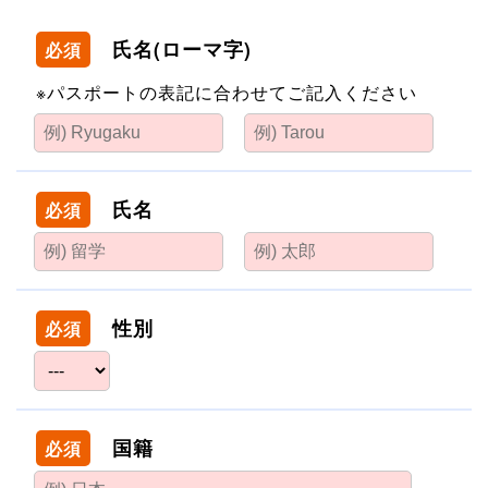
氏名(ローマ字)
必須
※パスポートの表記に合わせてご記入ください
氏名
必須
性別
必須
国籍
必須