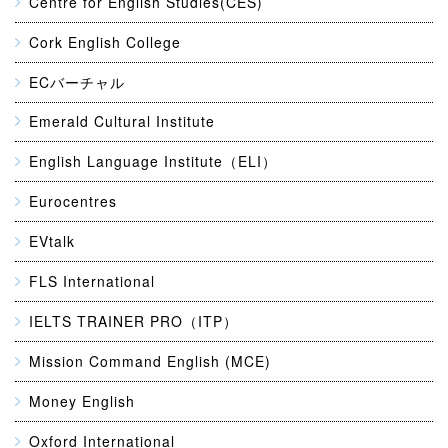
Centre for English Studies(CES)
Cork English College
ECバーチャル
Emerald Cultural Institute
English Language Institute（ELI）
Eurocentres
EVtalk
FLS International
IELTS TRAINER PRO（ITP）
Mission Command English (MCE)
Money English
Oxford International