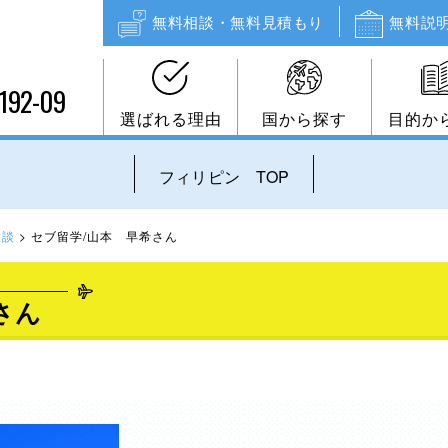
無料相談・無料見積もり
無料説
192-09
選ばれる理由
国から探す
目的か
フィリピン TOP
験談
>
セブ留学/山本 早希さん
さん