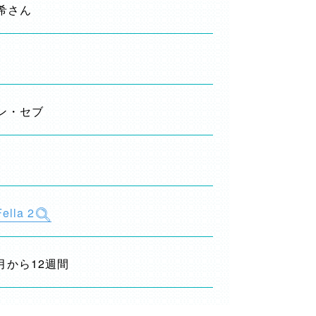
希さん
ン・セブ
Fella 2
9月から12週間