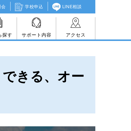
明会
学校申込
LINE相談
ら探す
サポート内容
アクセス
」できる、オー