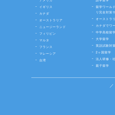
イギリス
留学ワールド
リ完全対策
カナダ
オーストラ
オーストラリア
カナダでワ
ニュージーランド
中学高校留
フィリピン
大学留学
マルタ
英語試験対
フランス
2ヶ国留学
マレーシア
法人研修・
台湾
親子留学
／