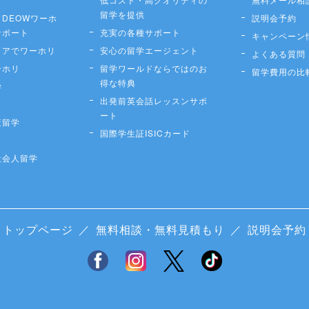
留学を提供
DEOWワーホ
説明会予約
サポート
充実の各種サポート
キャンペーン
リアでワーホリ
安心の留学エージェント
よくある質問
ーホリ
留学ワールドならではのお
留学費用の比
得な特典
学
出発前英会話レッスンサポ
ート
策留学
国際学生証ISICカード
社会人留学
トップページ
／
無料相談・無料見積もり
／
説明会予約