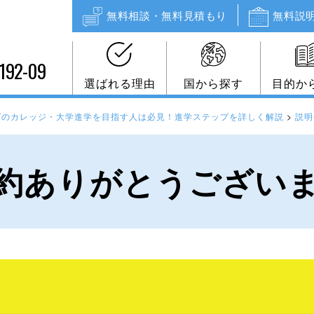
無料相談・無料見積もり
無料説
192-09
選ばれる理由
国から探す
目的か
ダのカレッジ・大学進学を目指す人は必見！進学ステップを詳しく解説
>
説明
約ありがとうござい