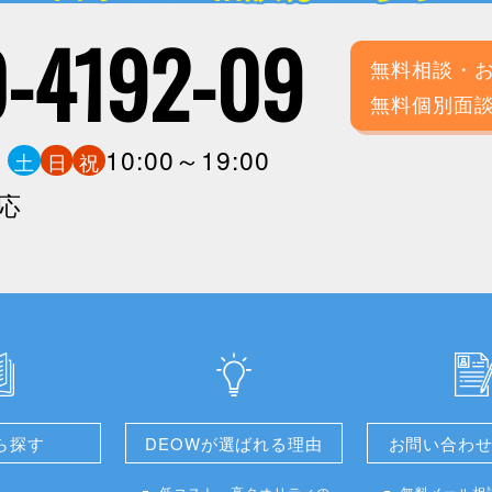
-4192-09
無料相談・
無料個別面
0
10:00～19:00
土
日
祝
応
ら探す
DEOWが選ばれる理由
お問い合わ
低コスト・高クオリティの
無料メール相