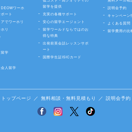
留学を提供
DEOWワーホ
説明会予約
サポート
充実の各種サポート
キャンペーン
リアでワーホリ
安心の留学エージェント
よくある質問
ーホリ
留学ワールドならではのお
留学費用の比
得な特典
学
出発前英会話レッスンサポ
ート
策留学
国際学生証ISICカード
社会人留学
トップページ
／
無料相談・無料見積もり
／
説明会予約