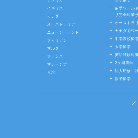
イギリス
留学ワールド
リ完全対策
カナダ
オーストラ
オーストラリア
カナダでワ
ニュージーランド
中学高校留
フィリピン
大学留学
マルタ
英語試験対
フランス
2ヶ国留学
マレーシア
法人研修・
台湾
親子留学
／